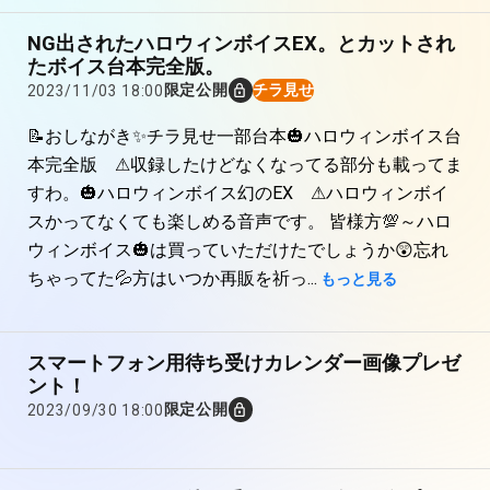
NG出されたハロウィンボイスEX。とカットされ
たボイス台本完全版。
限定公開
チラ見せ
2023/11/03 18:00
📝おしながき✨チラ見せ一部台本🎃ハロウィンボイス台
本完全版 ⚠収録したけどなくなってる部分も載ってま
すわ。🎃ハロウィンボイス幻のEX ⚠ハロウィンボイ
スかってなくても楽しめる音声です。 皆様方💯～ハロ
ウィンボイス🎃は買っていただけたでしょうか😲忘れ
ちゃってた💦方はいつか再販を祈っ...
もっと見る
スマートフォン用待ち受けカレンダー画像プレゼ
この機能を使用するには「ANYCOLOR
ント！
限定公開
2023/09/30 18:00
ID」へのログインが必要です。
ログイン/新規登録