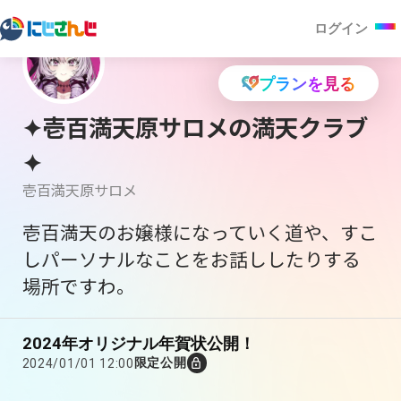
ログイン
プランを見る
✦壱百満天原サロメの満天クラブ
✦
壱百満天原サロメ
壱百満天のお嬢様になっていく道や、すこ
しパーソナルなことをお話ししたりする
場所ですわ。
2024年オリジナル年賀状公開！
限定公開
2024/01/01 12:00