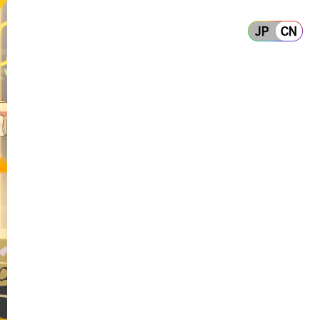
JP
CN