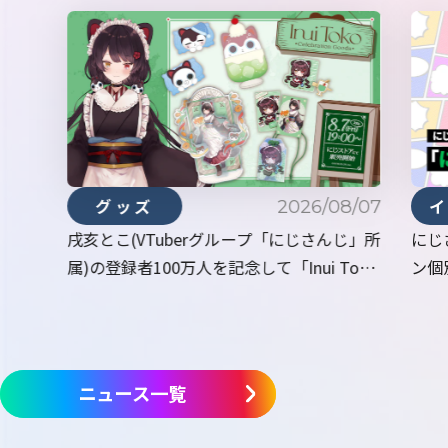
2026/08/07
グッズ
戌亥とこ(VTuberグループ「にじさんじ」所
にじ
属)の登録者100万人を記念して「Inui Toko
ン個
Celebration Goods」を本日2026年8月7日
Vol
(金)19時から受注販売開始！
ニュース一覧