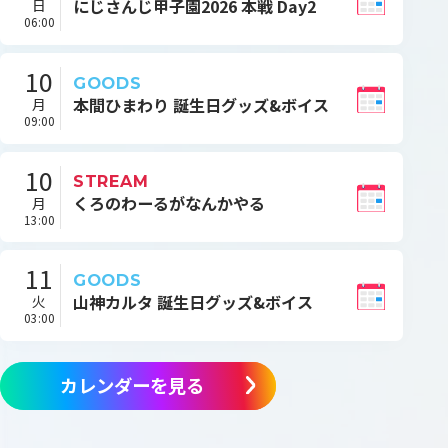
にじさんじ甲子園2026 本戦 Day2
日
06:00
10
GOODS
本間ひまわり 誕生日グッズ&ボイス
月
09:00
10
STREAM
くろのわーるがなんかやる
月
13:00
11
GOODS
山神カルタ 誕生日グッズ&ボイス
火
03:00
カレンダーを見る