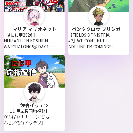
マリア マリオネット
ベンタクロウ ブリンガー
【#にじ甲2026 】
【FIELDS OF MISTRIA
NIJISANJI EN KOSHIEN
#2】WE CONTINUE!
WATCHALONG!⚾ DAY 1
ADELINE I'M COMING!!!
(part 2)【NIJISANJI EN |
Maria Marionette】
佐伯イッテツ
【にじ甲応援同時視聴】
がんばれ！！！【にじさ
んじ／佐伯イッテツ】