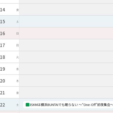
14
金
15
土
16
日
17
月
18
火
19
水
20
木
21
金
22
3SKMは横浜BUNTAIでも眠らない ～“One-Off”前夜集会
土