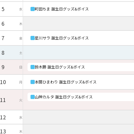
5
町田ちま 誕生日グッズ&ボイス
水
6
木
7
星川サラ 誕生日グッズ&ボイス
金
8
土
9
鈴木勝 誕生日グッズ&ボイス
日
10
本間ひまわり 誕生日グッズ&ボイス
月
山神カルタ 誕生日グッズ&ボイス
11
火
12
水
13
木