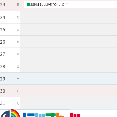
23
3SKM 1st LIVE “One-Off”
日
24
月
25
火
26
水
27
木
28
金
29
土
30
日
31
月