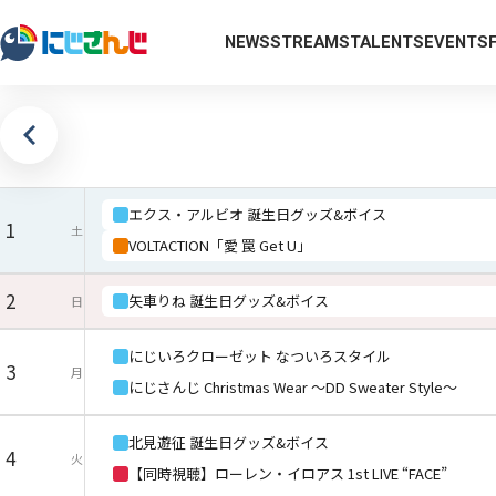
NEWS
STREAMS
TALENTS
EVENTS
エクス・アルビオ 誕生日グッズ&ボイス
1
土
VOLTACTION「愛 罠 Get U」
2
矢車りね 誕生日グッズ&ボイス
日
にじいろクローゼット なついろスタイル
3
月
にじさんじ Christmas Wear 〜DD Sweater Style〜
北見遊征 誕生日グッズ&ボイス
4
火
【同時視聴】ローレン・イロアス 1st LIVE “FACE”