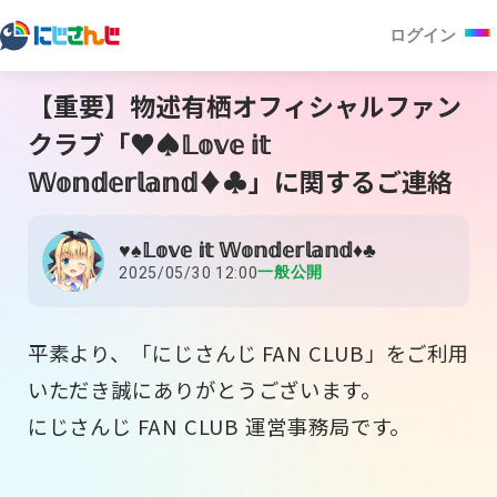
ログイン
【重要】物述有栖オフィシャルファン
クラブ「♥♠𝕃𝕠𝕧𝕖 𝕚𝕥
𝕎𝕠𝕟𝕕𝕖𝕣𝕝𝕒𝕟𝕕♦♣」に関するご連絡
♥♠𝕃𝕠𝕧𝕖 𝕚𝕥 𝕎𝕠𝕟𝕕𝕖𝕣𝕝𝕒𝕟𝕕♦♣
一般公開
2025/05/30 12:00
平素より、「にじさんじ FAN CLUB」をご利用
いただき誠にありがとうございます。
にじさんじ FAN CLUB 運営事務局です。