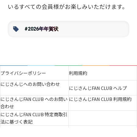
いるすべての会員様がお楽しみいただけます。
#2026年年賀状
プライバシーポリシー
利用規約
にじさんじへのお問い合わせ
にじさんじFAN CLUB ヘルプ
ファンクラブ一覧へ
この機能を使用するには「ANYCOLOR
にじさんじFAN CLUB へのお問い
にじさんじFAN CLUB 利用規約
ID」へのログインが必要です。
合わせ
にじさんじ総合
にじさんじFAN CLUB 特定商取引
ログイン/新規登録
にじさんじ総合ファ
法に基づく表記
ンクラブ
二次創作ガイドライン
会社概要