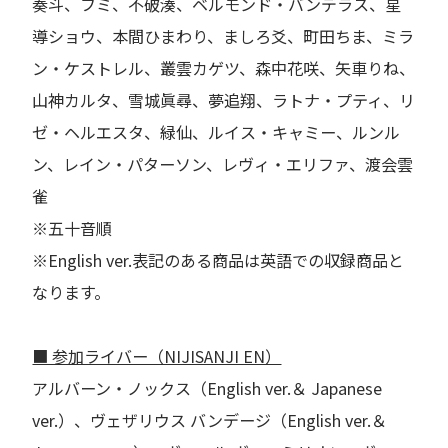
奏斗、フミ、不破湊、ベルモンド・バンデラス、星
導ショウ、本間ひまわり、ましろ爻、町田ちま、ミラ
ン・ケストレル、叢雲カゲツ、森中花咲、矢車りね、
山神カルタ、雪城眞尋、夢追翔、ラトナ・プティ、リ
ゼ・ヘルエスタ、緑仙、ルイス・キャミー、ルンル
ン、レイン・パターソン、レヴィ・エリファ、渡会雲
雀
※五十音順
※English ver.表記のある商品は英語での収録商品と
なります。
■ 参加ライバー（NIJISANJI EN）
アルバーン・ノックス（English ver.＆ Japanese
ver.）、ヴェザリウス バンデージ（English ver.＆