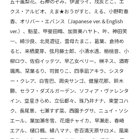
五十嵐梨花、石神のぞみ、伊波ライ、戌亥とこ、エ
クス・アルビオ、えま★おうがすと、える、小野町春
香、オリバー・エバンス（Japanese ver.＆English
ver.）、魁星、甲斐田晴、加賀美ハヤト、叶、神田笑
一、綺沙良、北見遊征、雲母たまこ、葛葉、倉持め
ると、来栖夏芽、弦月藤士郎、小清水透、梢桃音、小
柳ロウ、佐伯イッテツ、早乙女ベリー、榊ネス、酒寄
颯馬、栞葉るり、司賀りこ、四季凪アキラ、シスタ
ー・クレア、白雪巴、周央サンゴ、健屋花那、鈴木
勝、セラフ・ダズルガーデン、ソフィア・ヴァレンタ
イン、空星きらめ、立伝都々、珠乃井ナナ、東堂コハ
ク、長尾景、七瀬すず菜、西園チグサ、ニュイ・ソシ
エール、葉加瀬冬雪、花畑チャイカ、早瀬走、春崎
エアル、樋口楓、緋八マナ、壱百満天原サロメ、風楽