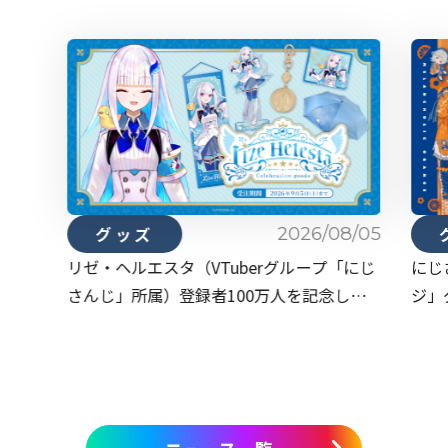
2026/08/05
グッズ
リゼ・ヘルエスタ（VTuberグループ「にじ
にじ
さんじ」所属）登録者100万人を記念して
ジ」
「Lize Helesta Celebration Goods」を
から
2026年8月5日(水)18時～受注販売開始！