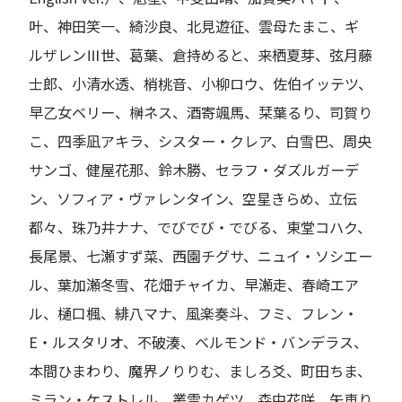
叶、神田笑一、綺沙良、北見遊征、雲母たまこ、ギ
ルザレンⅢ世、葛葉、倉持めると、来栖夏芽、弦月藤
士郎、小清水透、梢桃音、小柳ロウ、佐伯イッテツ、
早乙女ベリー、榊ネス、酒寄颯馬、栞葉るり、司賀り
こ、四季凪アキラ、シスター・クレア、白雪巴、周央
サンゴ、健屋花那、鈴木勝、セラフ・ダズルガーデ
ン、ソフィア・ヴァレンタイン、空星きらめ、立伝
都々、珠乃井ナナ、でびでび・でびる、東堂コハク、
長尾景、七瀬すず菜、西園チグサ、ニュイ・ソシエー
ル、葉加瀬冬雪、花畑チャイカ、早瀬走、春崎エア
ル、樋口楓、緋八マナ、風楽奏斗、フミ、フレン・
E・ルスタリオ、不破湊、ベルモンド・バンデラス、
本間ひまわり、魔界ノりりむ、ましろ爻、町田ちま、
ミラン・ケストレル、叢雲カゲツ、森中花咲、矢車り