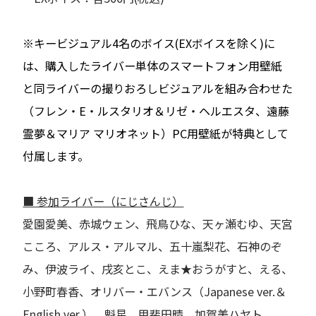
※キービジュアル4名のボイス(EXボイスを除く)に
は、購入したライバー単体のスマートフォン用壁紙
と同ライバーの撮りおろしビジュアルを組み合わせた
（フレン・E・ルスタリオ＆リゼ・ヘルエスタ、遠藤
霊夢＆マリア マリオネット）PC用壁紙が特典として
付属します。
■ 参加ライバー（にじさんじ）
愛園愛美、赤城ウェン、飛鳥ひな、天ヶ瀬むゆ、天宮
こころ、アルス・アルマル、五十嵐梨花、石神のぞ
み、伊波ライ、戌亥とこ、えま★おうがすと、える、
小野町春香、オリバー・エバンス（Japanese ver.＆
English ver.）、魁星、甲斐田晴、加賀美ハヤト、