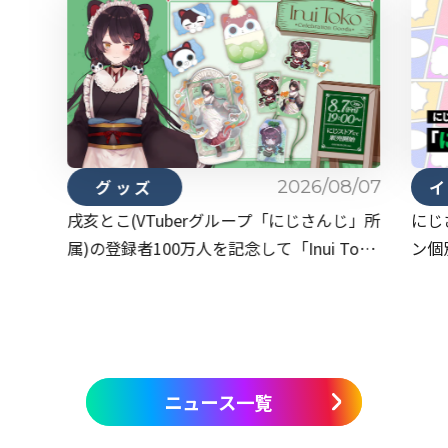
2026/08/07
グッズ
戌亥とこ(VTuberグループ「にじさんじ」所
にじ
属)の登録者100万人を記念して「Inui Toko
ン個
Celebration Goods」を本日2026年8月7日
Vol
(金)19時から受注販売開始！
ニュース一覧