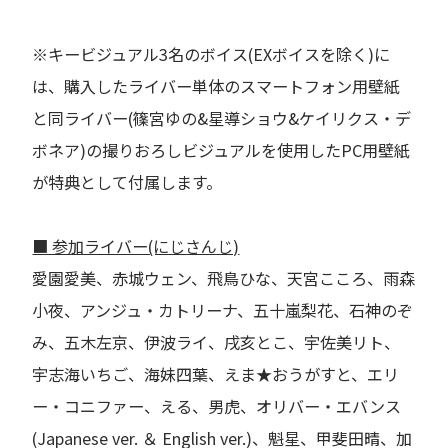
※キービジュアル3名のボイス(EXボイスを除く)に
は、購入したライバー単体のスマートフォン用壁紙
と同ライバー(篠宮ゆの&星導ショウ&ケイリクス・デ
ボネア)の撮りおろしビジュアルを使用したPC用壁紙
が特典として付属します。
■ 参加ライバー(にじさんじ)
愛園愛美、赤城ウェン、飛鳥ひな、天宮こころ、雨森
小夜、アンジュ・カトリーナ、五十嵐梨花、石神のぞ
み、五木左京、伊波ライ、戌亥とこ、宇佐美リト、
宇志海いちご、海妹四葉、えま★おうがすと、エリ
ー・コニファー、える、男虎、オリバー・エバンス
(Japanese ver. ＆ English ver.)、魁星、甲斐田晴、加