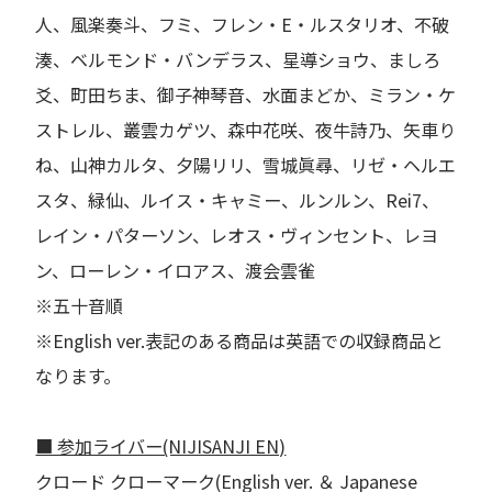
人、風楽奏斗、フミ、フレン・E・ルスタリオ、不破
湊、ベルモンド・バンデラス、星導ショウ、ましろ
爻、町田ちま、御子神琴音、水面まどか、ミラン・ケ
ストレル、叢雲カゲツ、森中花咲、夜牛詩乃、矢車り
ね、山神カルタ、夕陽リリ、雪城眞尋、リゼ・ヘルエ
スタ、緑仙、ルイス・キャミー、ルンルン、Rei7、
レイン・パターソン、レオス・ヴィンセント、レヨ
ン、ローレン・イロアス、渡会雲雀
※五十音順
※English ver.表記のある商品は英語での収録商品と
なります。
■ 参加ライバー(NIJISANJI EN)
クロード クローマーク(English ver. ＆ Japanese