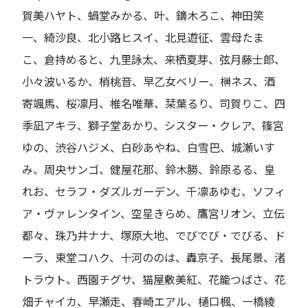
賀美ハヤト、蝸堂みかる、叶、鏑木ろこ、神田笑
一、綺沙良、北小路ヒスイ、北見遊征、雲母たま
こ、倉持めると、九里詠太、来栖夏芽、弦月藤士郎、
小々波いるか、梢桃音、早乙女ベリー、榊ネス、酒
寄颯馬、桜凛月、椎名唯華、栞葉るり、司賀りこ、四
季凪アキラ、獅子堂あかり、シスター・クレア、篠宮
ゆの、渋谷ハジメ、白砂あやね、白雪巴、城瀬いす
み、周央サンゴ、健屋花那、鈴木勝、鈴原るる、皇
れお、セラフ・ダズルガーデン、千凛あゆむ、ソフィ
ア・ヴァレンタイン、空星きらめ、鷹宮リオン、立伝
都々、珠乃井ナナ、塚原大地、でびでび・でびる、ド
ーラ、東堂コハク、十河ののは、轟京子、長尾景、渚
トラウト、西園チグサ、猫屋敷美紅、花籠つばさ、花
畑チャイカ、早瀬走、春崎エアル、樋口楓、一橋綾