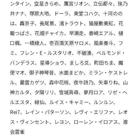
ンタイン、空星きらめ、鷹宮リオン、立伝都々、珠乃
井ナナ、塚原大地、ドーラ、東堂コハク、十河のの
は、轟京子、長尾景、渚トラウト、猫屋敷美紅、花
籠つばさ、花畑チャイカ、早瀬走、春崎エアル、樋
口楓、一橋綾人、壱百満天原サロメ、風楽奏斗、フ
ミ、フレン・E・ルスタリオ、不破湊、ベルモンド・
バンデラス、星導ショウ、ましろ爻、町田ちま、魔
使マオ、御子神琴音、水面まどか、ミラン・ケストレ
ル、叢雲カゲツ、森中花咲、夜牛詩乃、矢車りね、山
神カルタ、夕陽リリ、雪城眞尋、夢月ロア、リゼ・ヘ
ルエスタ、緑仙、ルイス・キャミー、ルンルン、
Rei7、レイン・パターソン、レヴィ・エリファ、レオ
ス・ヴィンセント、レヨン、ローレン・イロアス、渡
会雲雀