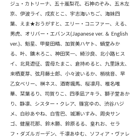
ジュ・カトリーナ、五十嵐梨花、石神のぞみ、五木左
京、伊波ライ、戌亥とこ、宇志海いちご、海妹四
葉、えま★おうがすと、エリー・コニファー、える、
男虎、オリバー・エバンス(Japanese ver. ＆ English
ver.)、魁星、甲斐田晴、加賀美ハヤト、蝸堂みか
る、叶、鏑木ろこ、神田笑一、綺沙良、北小路ヒス
イ、北見遊征、雲母たまこ、倉持めると、九里詠太、
来栖夏芽、弦月藤士郎、小々波いるか、梢桃音、早
乙女ベリー、榊ネス、酒寄颯馬、桜凛月、椎名唯
華、栞葉るり、司賀りこ、四季凪アキラ、獅子堂あか
り、静凛、シスター・クレア、篠宮ゆの、渋谷ハジ
メ、白砂あやね、白雪巴、城瀬いすみ、周央サン
ゴ、健屋花那、鈴木勝、鈴原るる、皇れお、セラ
フ・ダズルガーデン、千凛あゆむ、ソフィア・ヴァレ