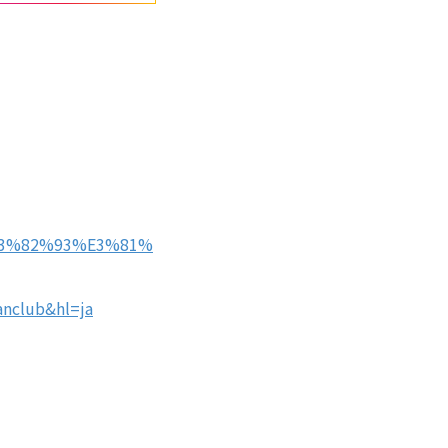
%E3%82%93%E3%81%
fanclub&hl=ja