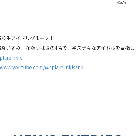
高校生アイドルグループ！
城瀬いすみ、花籠つばさの4名で一番ステキなアイドルを目指し
plare_info
/www.youtube.com/@splare_nijisanji