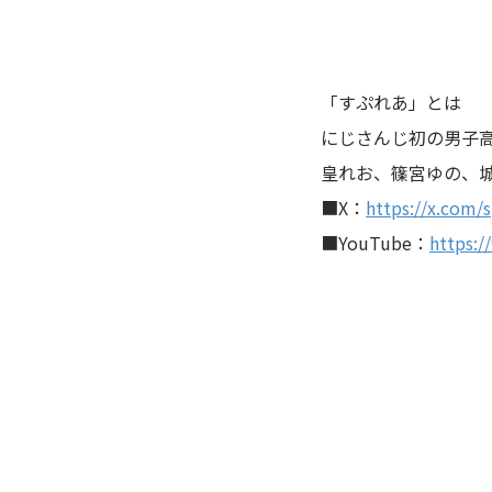
「すぷれあ」とは
にじさんじ初の男子
皇れお、篠宮ゆの、
■X：
https://x.com/s
■YouTube：
https:/