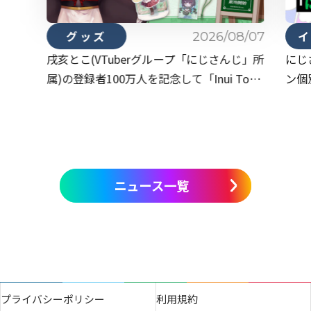
2026/08/07
グッズ
戌亥とこ(VTuberグループ「にじさんじ」所
にじ
属)の登録者100万人を記念して「Inui Toko
ン個
Celebration Goods」を本日2026年8月7日
Vol
(金)19時から受注販売開始！
ニュース一覧
プライバシーポリシー
利用規約