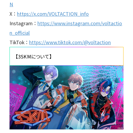
N
X：
https://x.com/VOLTACTION_info
Instagram：
https://www.instagram.com/voltactio
n_official
TikTok：
https://www.tiktok.com/@voltaction
【3SKMについて】