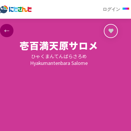
ログイン
←
壱百満天原サロメ
ひゃくまんてんばらさろめ
Hyakumantenbara Salome