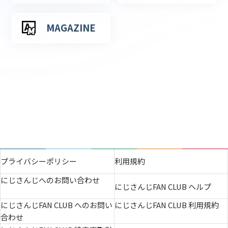
MAGAZINE
プライバシーポリシー
利用規約
にじさんじへのお問い合わせ
にじさんじFAN CLUB ヘルプ
にじさんじFAN CLUB へのお問い
にじさんじFAN CLUB 利用規約
合わせ