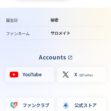
秘密
誕生日
サロメイト
ファンネーム
Accounts
YouTube
X
（旧Twitter）
ファンクラブ
公式ストア