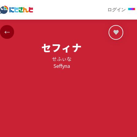
ログイン
←
セフィナ
せふぃな
Seffyna